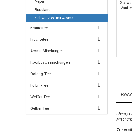
Nepal
Russland
Schwarztee mit Aroma
Kräutertee
Früchtetee
Aroma-Mischungen
Rooibuschmischungen
Oolong-Tee
Pu Erh-Tee
Besc
Weißer Tee
Gelber Tee
China / C
Mischung 
Zuberei