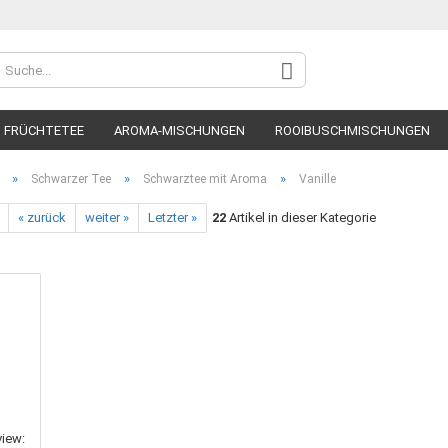
FRÜCHTETEE
AROMA-MISCHUNGEN
ROOIBUSCHMISCHUNGEN
»
»
»
Schwarzer Tee
Schwarztee mit Aroma
Vanille
« zurück
weiter »
Letzter »
22
Artikel in dieser Kategorie
Konto
Pass