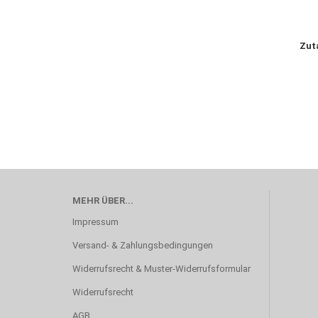
Zut
MEHR ÜBER...
Impressum
Versand- & Zahlungsbedingungen
Widerrufsrecht & Muster-Widerrufsformular
Widerrufsrecht
AGB