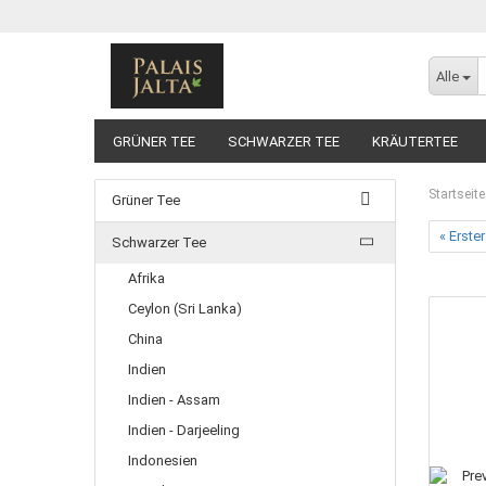
Alle
GRÜNER TEE
SCHWARZER TEE
KRÄUTERTEE
GELBER TEE
Startseite
Grüner Tee
« Erster
Schwarzer Tee
Afrika
Ceylon (Sri Lanka)
China
Indien
Indien - Assam
Indien - Darjeeling
Indonesien