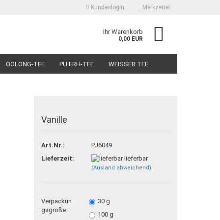
Kundenlogin
Merkzettel
Ihr Warenkorb
0,00 EUR
OOLONG-TEE
PU ERH-TEE
WEISSER TEE
SUCHEN
Vanille
 erstellen
Art.Nr.:
PJ6049
wort vergessen?
Lieferzeit:
lieferbar
(Ausland abweichend)
Verpackun
30 g
gsgröße:
100 g