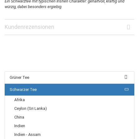
Ein Schwarztee mit typischen Irishen Charakter: gehaltvoll, kräftig und
würzig, dabei besonders ergiebig.
Kundenrezensionen
Grüner Tee
Schwarzer Tee
Afrika
Ceylon (Sri Lanka)
China
Indien
Indien - Assam