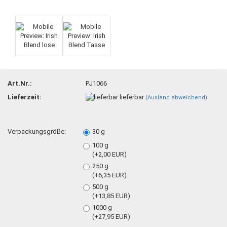
Art.Nr.:
PJ1066
Lieferzeit:
lieferbar
(Ausland abweichend)
Verpackungsgröße:
30 g
100 g
(+2,00 EUR)
250 g
(+6,35 EUR)
500 g
(+13,85 EUR)
1000 g
(+27,95 EUR)