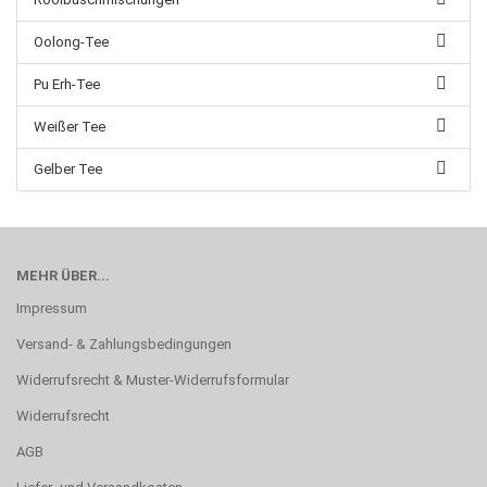
Oolong-Tee
Pu Erh-Tee
Weißer Tee
Gelber Tee
MEHR ÜBER...
Impressum
Versand- & Zahlungsbedingungen
Widerrufsrecht & Muster-Widerrufsformular
Widerrufsrecht
AGB