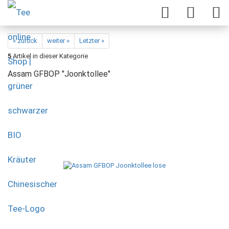
« zurück
weiter »
Letzter »
5
Artikel in dieser Kategorie
Assam GFBOP "Joonktollee"