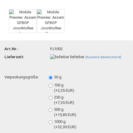
Art.Nr.:
PJ1002
Lieferzeit:
lieferbar
(Ausland abweichend)
Verpackungsgröße:
30 g
100 g
(+2,35 EUR)
250 g
(+7,35 EUR)
500 g
(+15,85 EUR)
1000 g
(+32,30 EUR)