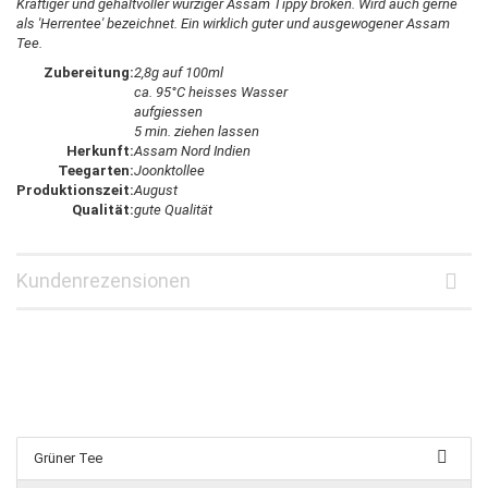
Kräftiger und gehaltvoller würziger Assam Tippy broken. Wird auch gerne
als 'Herrentee' bezeichnet. Ein wirklich guter und ausgewogener Assam
Tee.
Zubereitung:
2,8g auf 100ml
ca. 95°C heisses Wasser
aufgiessen
5 min. ziehen lassen
Herkunft:
Assam Nord Indien
Teegarten:
Joonktollee
Produktionszeit:
August
Qualität:
gute Qualität
Kundenrezensionen
Grüner Tee