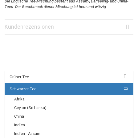
Die Englische Tee-Mischung besteht aus Assam-, Darjeeling- und China-
Tees. Der Geschmack dieser Mischung ist herb und würzig.
Kundenrezensionen
Grüner Tee
Schwarzer Tee
Afrika
Ceylon (Sri Lanka)
China
Indien
Indien - Assam