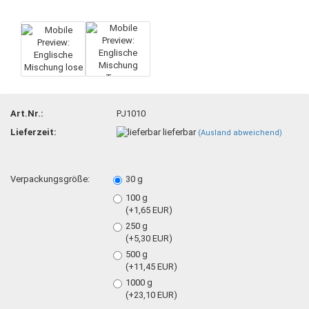
Art.Nr.:
PJ1010
Lieferzeit:
lieferbar
(Ausland abweichend)
Verpackungsgröße:
30 g
100 g
(+1,65 EUR)
250 g
(+5,30 EUR)
500 g
(+11,45 EUR)
1000 g
(+23,10 EUR)