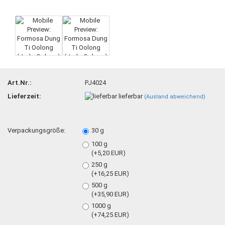
Art.Nr.:
PJ4024
Lieferzeit:
lieferbar
(Ausland abweichend)
Verpackungsgröße:
30 g
100 g
(+5,20 EUR)
250 g
(+16,25 EUR)
500 g
(+35,90 EUR)
1000 g
(+74,25 EUR)