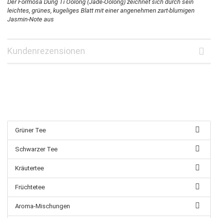
Der Formosa Dung Ti Oolong (Jade-Oolong) zeichnet sich durch sein
leichtes, grünes, kugeliges Blatt mit einer angenehmen zart-blumigen
Jasmin-Note aus
Kundenrezensionen
Grüner Tee
Schwarzer Tee
Kräutertee
Früchtetee
Aroma-Mischungen