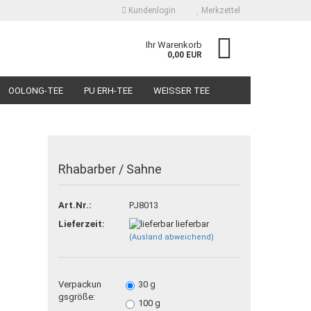
Kundenlogin
Merkzettel
Ihr Warenkorb
0,00 EUR
OOLONG-TEE
PU ERH-TEE
WEISSER TEE
SUCHEN
Rhabarber / Sahne
 erstellen
Art.Nr.:
PJ8013
wort vergessen?
Lieferzeit:
lieferbar
(Ausland abweichend)
Verpackun
30 g
gsgröße:
100 g