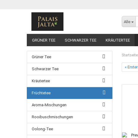
Alle
GRÜNER TEE
SCHWARZER TEE
KRÄUTERTEE
GELBER TEE
Startseite
Grüner Tee
« Erster
Schwarzer Tee
Kräutertee
Früchtetee
Aroma-Mischungen
Rooibuschmischungen
Oolong-Tee