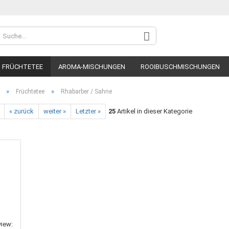
FRÜCHTETEE
AROMA-MISCHUNGEN
ROOIBUSCHMISCHUNGEN
»
»
Früchtetee
Rhabarber / Sahne
« zurück
weiter »
Letzter »
25
Artikel in dieser Kategorie
Konto
Pass